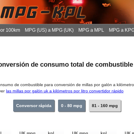
por 100km
MPG (US) a MPG (UK)
MPG a MPL
MPG a KP
conversión de consumo total de combustible
sumo de combustible para conversión de millas por galón a kilómetros
 ver
las millas por galón uk a kilómetros por litro convertidor rápido
Conversor rápida
0 - 80 mpg
81 - 160 mpg
l
UK mpg
kpl
UK mpg
kpl
UK 