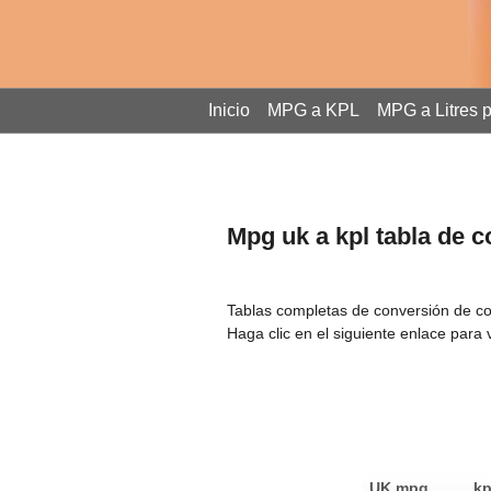
Inicio
MPG a KPL
MPG a Litres 
Mpg uk a kpl tabla de 
Tablas completas de conversión de con
Haga clic en el siguiente enlace para
UK mpg
kp