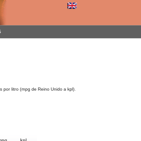
G
 por litro (mpg de Reino Unido a kpl).
mpg
kpl